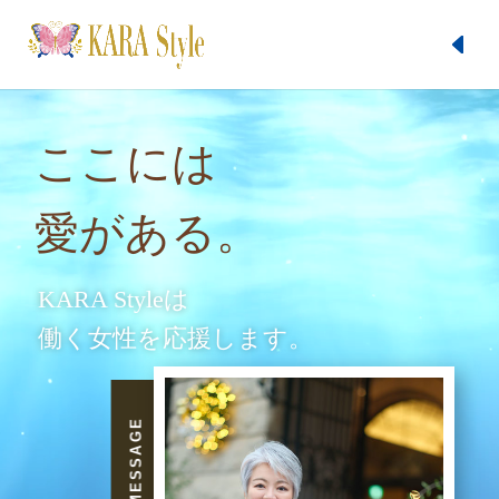
動
動
画
画
ここには
プ
プ
レ
レ
愛がある。
ー
ー
ヤ
ヤ
ー
ー
KARA Styleは
働く女性を応援します。
MESSAGE